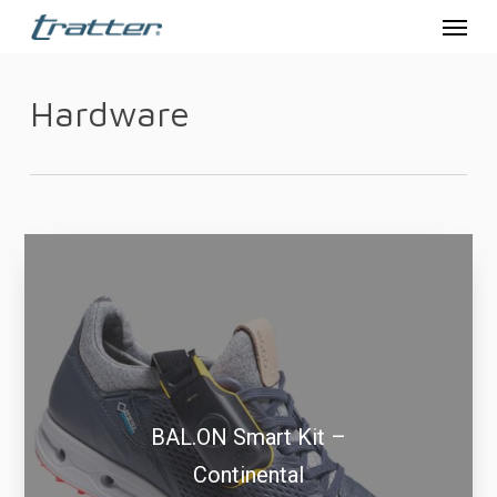
Menu
Skip
to
main
Hardware
content
BAL.ON Smart Kit –
Continental