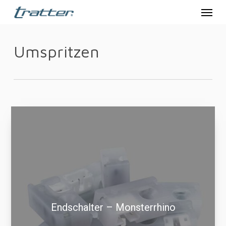
Menu
Skip
to
main
Umspritzen
content
Endschalter – Monsterrhino