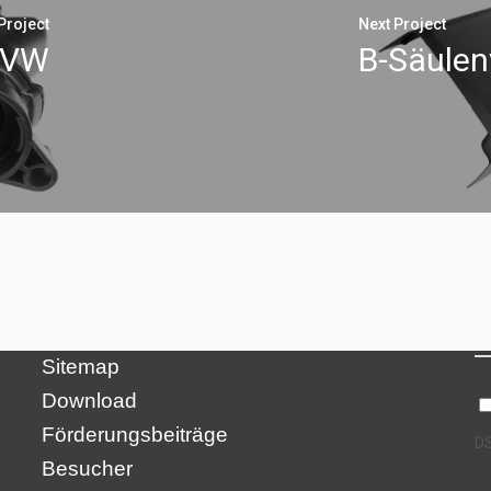
Project
Next Project
 VW
B-Säulen
N
Credits
Privacy Policy
Impressum
Sitemap
Download
Förderungsbeiträge
DS
Besucher