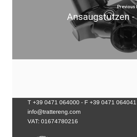
Previous 
Ansaugstutzen -
Tratter Engineering Srl
Via Waltraud-Gebert-Deeg 10 | 39100
Bolzano
T +39 0471 064000 - F +39 0471 064041
info@trattereng.com
VAT: 01674780216