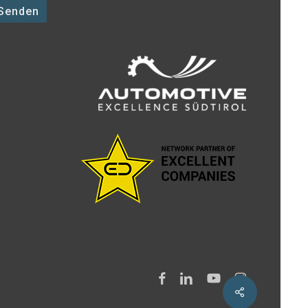
facebook
linkedin
youtube
instagram