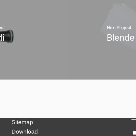
ect
Next Project
di
Blende 
N
Credits
Privacy Policy
Impressum
Sitemap
Download