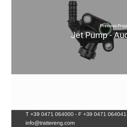
Previous Proj
Jet Pump - Au
Tratter Engineering Srl
Via Waltraud-Gebert-Deeg 10 | 39100
Bolzano
T +39 0471 064000 - F +39 0471 064041
info@trattereng.com