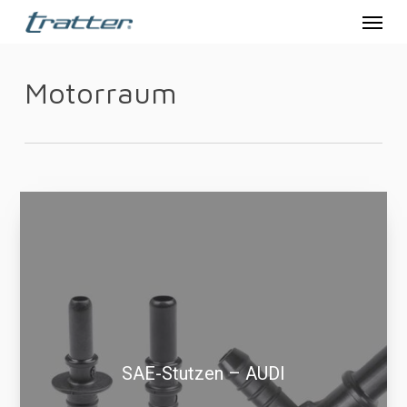
Menu
Skip
to
main
Motorraum
content
SAE-Stutzen – AUDI