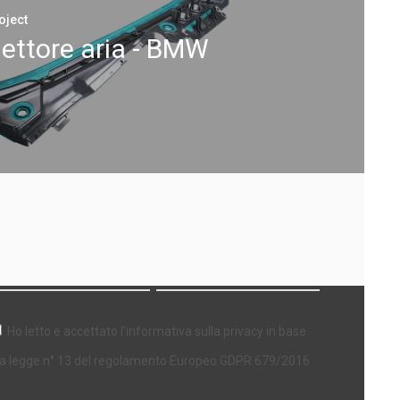
oject
lettore aria - BMW
ewsletter
Ho letto e accettato l'informativa sulla privacy in base
la legge n° 13 del regolamento Europeo GDPR 679/2016