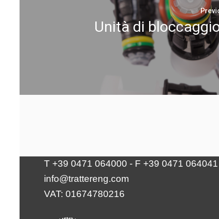
Previ
Unità di bloccaggi
Tratter Engineering Srl
Via Waltraud-Gebert-Deeg 10 | 39100
Bolzano
T +39 0471 064000 - F +39 0471 064041
info@trattereng.com
VAT: 01674780216