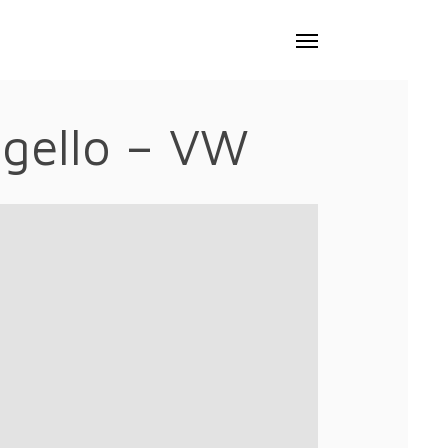
Menu
’ugello – VW