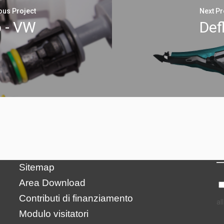
ous Project
Next Pr
o - VW
Def
N
Credits
Privacy Policy
Impressum
Sitemap
Area Download
Contributi di finanziamento
al
Modulo visitatori