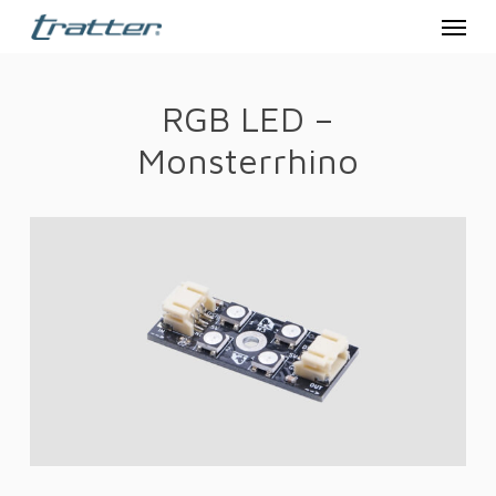
Menu
Skip
to
main
RGB LED –
content
Monsterrhino