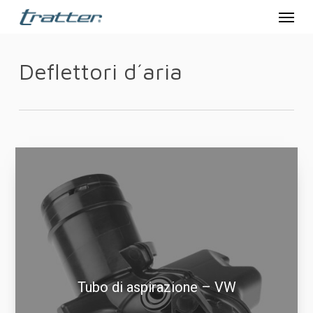
Menu
Skip
to
main
Deflettori d´aria
content
Tubo di aspirazione – VW