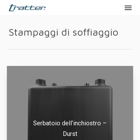
Menu
Skip
to
main
Stampaggi di soffiaggio
content
Serbatoio dell’inchiostro –
Durst