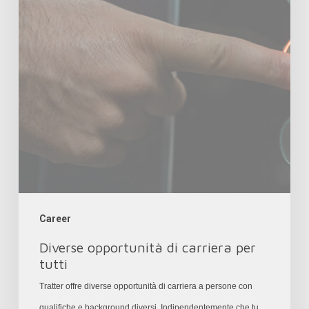
per
tutti
Career
Diverse opportunità di carriera per
tutti
Tratter offre diverse opportunità di carriera a persone con
qualifiche e background diversi. Indipendentemente che tu