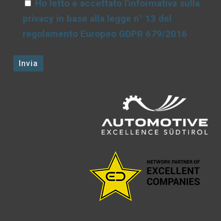
Ho letto e accettato l'informativa sulla
privacy in base alla legge n° 13 del
regolamento Europeo GDPR 679/2016