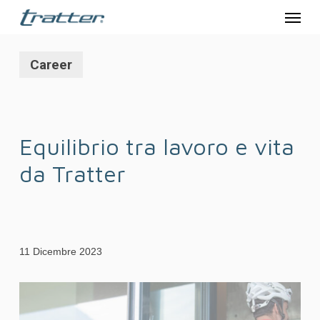
Menu
Skip
to
main
Career
content
Equilibrio tra lavoro e vita
da Tratter
11 Dicembre 2023