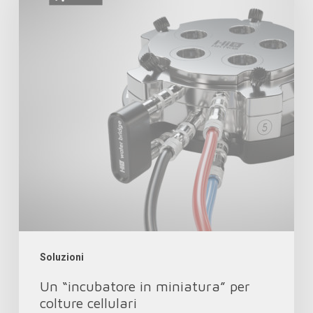
in
miniatura”
per
colture
cellulari
Soluzioni
Un “incubatore in miniatura” per
colture cellulari