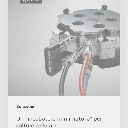
in
miniatura”
per
colture
cellulari
Soluzioni
Un “incubatore in miniatura” per
colture cellulari