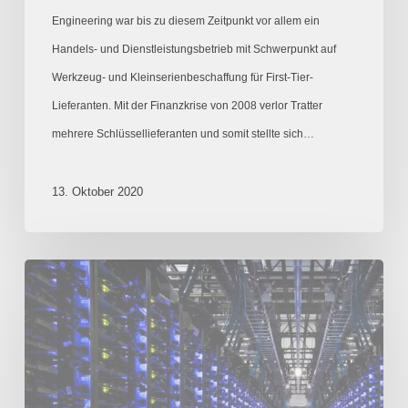
Engineering war bis zu diesem Zeitpunkt vor allem ein
Handels- und Dienstleistungsbetrieb mit Schwerpunkt auf
Werkzeug- und Kleinserienbeschaffung für First-Tier-
Lieferanten. Mit der Finanzkrise von 2008 verlor Tratter
mehrere Schlüssellieferanten und somit stellte sich…
13. Oktober 2020
Ein
Netz
nur
für
uns: