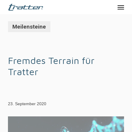
Menu
Skip
to
main
Meilensteine
content
Fremdes Terrain für
Tratter
23. September 2020