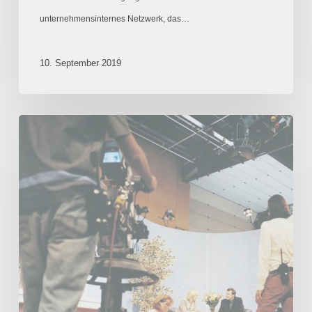
unternehmensinternes Netzwerk, das…
10. September 2019
Eine
Reportage
aus
dem
Nichts