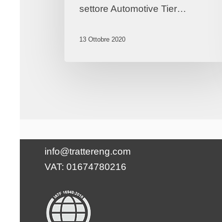
settore Automotive Tier…
13 Ottobre 2020
Tratter Engineering Srl
Via Waltraud-Gebert-Deeg 10 | 39100
Bolzano
T +39 0471 064000 - F +39 0471 064041
info@trattereng.com
VAT: 01674780216